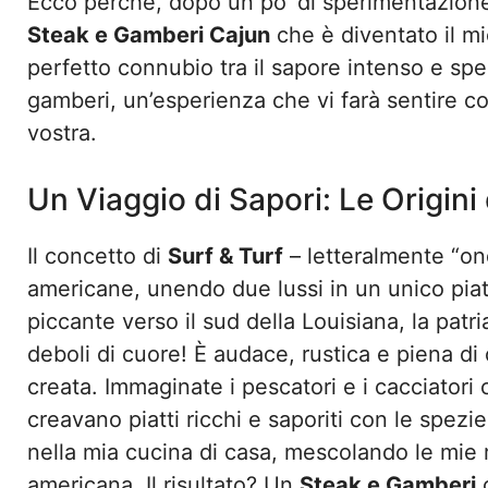
Ecco perché, dopo un po’ di sperimentazione 
Steak e Gamberi Cajun
che è diventato il mio
perfetto connubio tra il sapore intenso e spe
gamberi, un’esperienza che vi farà sentire c
vostra.
Un Viaggio di Sapori: Le Origini
Il concetto di
Surf & Turf
– letteralmente “on
americane, unendo due lussi in un unico pia
piccante verso il sud della Louisiana, la patr
deboli di cuore! È audace, rustica e piena di
creata. Immaginate i pescatori e i cacciatori
creavano piatti ricchi e saporiti con le spez
nella mia cucina di casa, mescolando le mie 
americana. Il risultato? Un
Steak e Gamberi
c