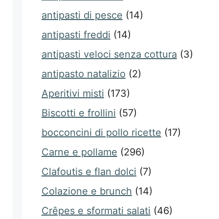
antipasti di pesce
(14)
antipasti freddi
(14)
antipasti veloci senza cottura
(3)
antipasto natalizio
(2)
Aperitivi misti
(173)
Biscotti e frollini
(57)
bocconcini di pollo ricette
(17)
Carne e pollame
(296)
Clafoutis e flan dolci
(7)
Colazione e brunch
(14)
Crêpes e sformati salati
(46)