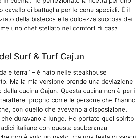
in cucina, ho perfezionato la ricetta per uno
 cavallo di battaglia per le cene speciali. È il
ziato della bistecca e la dolcezza succosa dei
ome uno chef stellato nel comfort di casa
 del Surf & Turf Cajun
da e terra” – è nato nelle steakhouse
tto. Ma la mia versione prende una deviazione
ia della cucina Cajun. Questa cucina non è per i
 carattere, proprio come le persone che l’hanno
 che, con quello che avevano a disposizione,
ie che duravano a lungo. Ho portato quel spirito
radici italiane con questa esuberanza
he non è solo un pasto, ma una festa di sapori