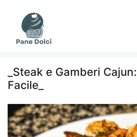
Vai
al
contenuto
_Steak e Gamberi Cajun:
Facile_