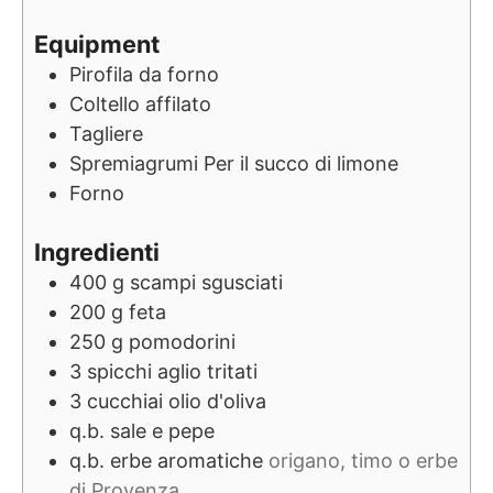
Equipment
Pirofila da forno
Coltello affilato
Tagliere
Spremiagrumi
Per il succo di limone
Forno
Ingredienti
400
g
scampi sgusciati
200
g
feta
250
g
pomodorini
3
spicchi
aglio tritati
3
cucchiai
olio d'oliva
q.b.
sale e pepe
q.b.
erbe aromatiche
origano, timo o erbe
di Provenza