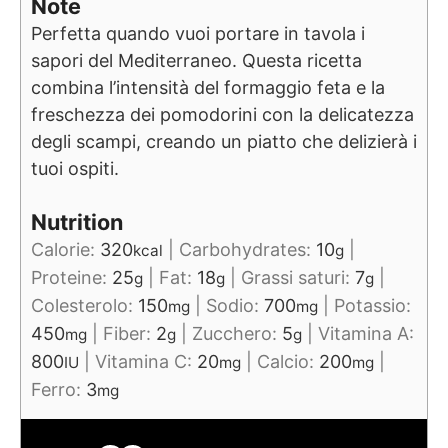
Note
Perfetta quando vuoi portare in tavola i
sapori del Mediterraneo. Questa ricetta
combina l’intensità del formaggio feta e la
freschezza dei pomodorini con la delicatezza
degli scampi, creando un piatto che delizierà i
tuoi ospiti.
Nutrition
Calorie:
320
|
Carbohydrates:
10
|
kcal
g
Proteine:
25
|
Fat:
18
|
Grassi saturi:
7
|
g
g
g
Colesterolo:
150
|
Sodio:
700
|
Potassio:
mg
mg
450
|
Fiber:
2
|
Zucchero:
5
|
Vitamina A:
mg
g
g
800
|
Vitamina C:
20
|
Calcio:
200
|
IU
mg
mg
Ferro:
3
mg