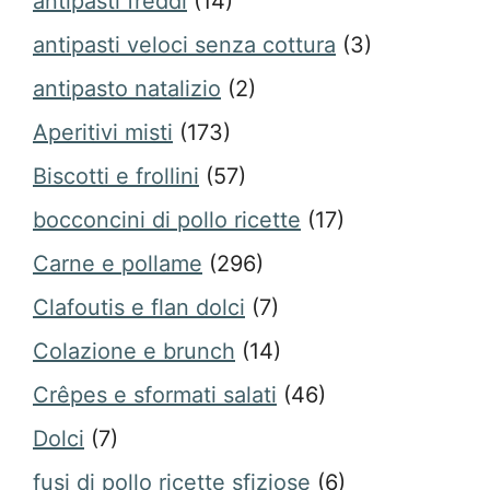
antipasti freddi
(14)
antipasti veloci senza cottura
(3)
antipasto natalizio
(2)
Aperitivi misti
(173)
Biscotti e frollini
(57)
bocconcini di pollo ricette
(17)
Carne e pollame
(296)
Clafoutis e flan dolci
(7)
Colazione e brunch
(14)
Crêpes e sformati salati
(46)
Dolci
(7)
fusi di pollo ricette sfiziose
(6)