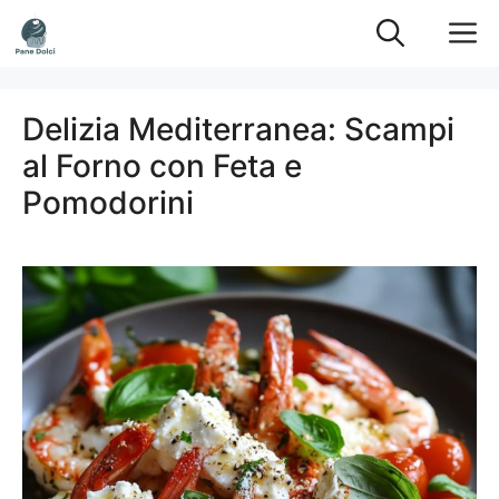
Vai
M
al
contenuto
Delizia Mediterranea: Scampi
al Forno con Feta e
Pomodorini