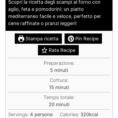
Scopri la ricetta degli scampi al forno con
aglio, feta e pomodorini: un piatto
mediterraneo facile e veloce, perfetto per
cene raffinate o pranzi leggeri!
Stampa ricetta
Pin Recipe
Rate Recipe
Preparazione:
minuti
5
minuti
Cottura:
minuti
15
minuti
Tempo totale:
minuti
20
minuti
Servings:
4
persone
Calories:
320
kcal