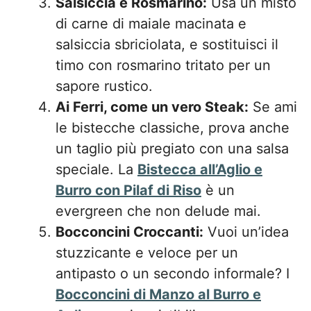
Salsiccia e Rosmarino:
Usa un misto
di carne di maiale macinata e
salsiccia sbriciolata, e sostituisci il
timo con rosmarino tritato per un
sapore rustico.
Ai Ferri, come un vero Steak:
Se ami
le bistecche classiche, prova anche
un taglio più pregiato con una salsa
speciale. La
Bistecca all’Aglio e
Burro con Pilaf di Riso
è un
evergreen che non delude mai.
Bocconcini Croccanti:
Vuoi un’idea
stuzzicante e veloce per un
antipasto o un secondo informale? I
Bocconcini di Manzo al Burro e