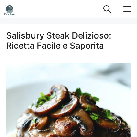
Vai
M
al
contenuto
Salisbury Steak Delizioso:
Ricetta Facile e Saporita