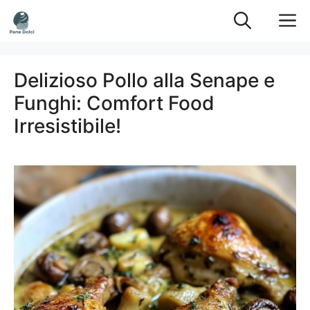
Vai
M
al
contenuto
Delizioso Pollo alla Senape e
Funghi: Comfort Food
Irresistibile!