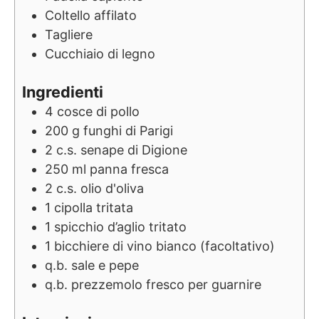
Coltello affilato
Tagliere
Cucchiaio di legno
Ingredienti
4
cosce di pollo
200
g
funghi di Parigi
2
c.s.
senape di Digione
250
ml
panna fresca
2
c.s.
olio d'oliva
1
cipolla tritata
1
spicchio d’aglio tritato
1
bicchiere di vino bianco (facoltativo)
q.b.
sale e pepe
q.b.
prezzemolo fresco per guarnire