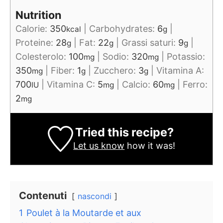
Nutrition
Calorie:
350
|
Carbohydrates:
6
|
kcal
g
Proteine:
28
|
Fat:
22
|
Grassi saturi:
9
|
g
g
g
Colesterolo:
100
|
Sodio:
320
|
Potassio:
mg
mg
350
|
Fiber:
1
|
Zucchero:
3
|
Vitamina A:
mg
g
g
700
|
Vitamina C:
5
|
Calcio:
60
|
Ferro:
IU
mg
mg
2
mg
Tried this recipe?
Let us know
how it was!
Contenuti
nascondi
1
Poulet à la Moutarde et aux