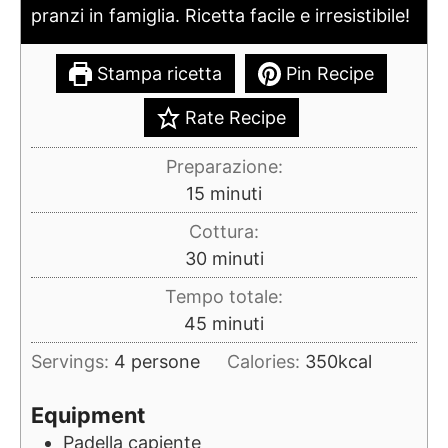
pranzi in famiglia. Ricetta facile e irresistibile!
Stampa ricetta
Pin Recipe
Rate Recipe
Preparazione:
minuti
15
minuti
Cottura:
minuti
30
minuti
Tempo totale:
minuti
45
minuti
Servings:
4
persone
Calories:
350
kcal
Equipment
Padella capiente