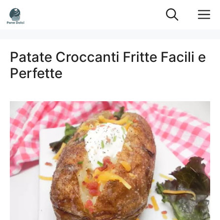
Vai
M
al
contenuto
Patate Croccanti Fritte Facili e
Perfette