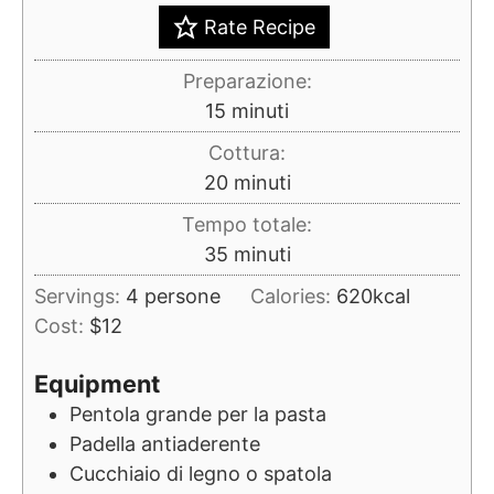
Rate Recipe
Preparazione:
minuti
15
minuti
Cottura:
minuti
20
minuti
Tempo totale:
minuti
35
minuti
Servings:
4
persone
Calories:
620
kcal
Cost:
$12
Equipment
Pentola grande per la pasta
Padella antiaderente
Cucchiaio di legno o spatola