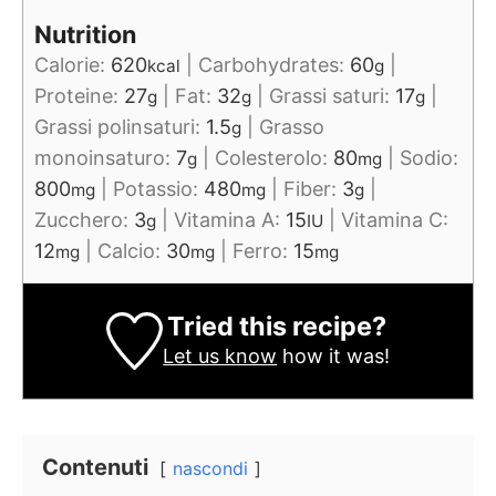
Nutrition
Calorie:
620
|
Carbohydrates:
60
|
kcal
g
Proteine:
27
|
Fat:
32
|
Grassi saturi:
17
|
g
g
g
Grassi polinsaturi:
1.5
|
Grasso
g
monoinsaturo:
7
|
Colesterolo:
80
|
Sodio:
g
mg
800
|
Potassio:
480
|
Fiber:
3
|
mg
mg
g
Zucchero:
3
|
Vitamina A:
15
|
Vitamina C:
g
IU
12
|
Calcio:
30
|
Ferro:
15
mg
mg
mg
Tried this recipe?
Let us know
how it was!
Contenuti
nascondi