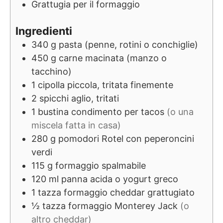
Grattugia per il formaggio
Ingredienti
340
g
pasta (penne, rotini o conchiglie)
450
g
carne macinata (manzo o
tacchino)
1
cipolla piccola, tritata finemente
2
spicchi
aglio, tritati
1
bustina
condimento per tacos
(o una
miscela fatta in casa)
280
g
pomodori Rotel con peperoncini
verdi
115
g
formaggio spalmabile
120
ml
panna acida o yogurt greco
1
tazza
formaggio cheddar grattugiato
½
tazza
formaggio Monterey Jack
(o
altro cheddar)