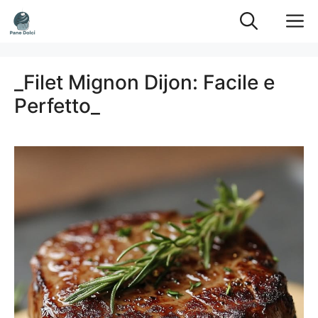
Vai
M
al
contenuto
_Filet Mignon Dijon: Facile e
Perfetto_