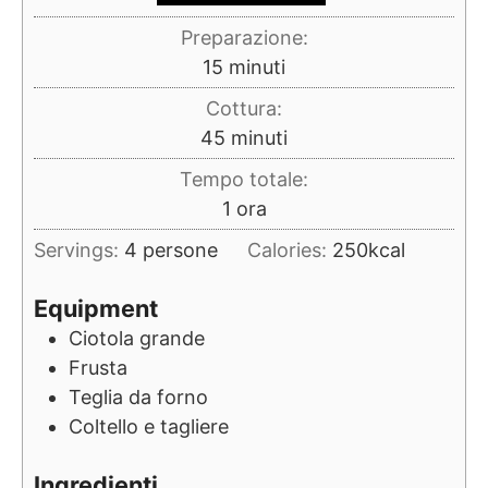
Preparazione:
minuti
15
minuti
Cottura:
minuti
45
minuti
Tempo totale:
ora
1
ora
Servings:
4
persone
Calories:
250
kcal
Equipment
Ciotola grande
Frusta
Teglia da forno
Coltello e tagliere
Ingredienti