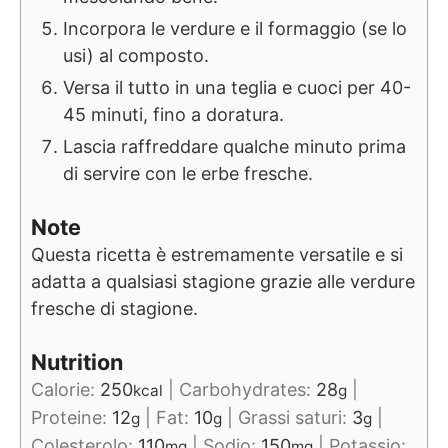
Incorpora le verdure e il formaggio (se lo
usi) al composto.
Versa il tutto in una teglia e cuoci per 40-
45 minuti, fino a doratura.
Lascia raffreddare qualche minuto prima
di servire con le erbe fresche.
Note
Questa ricetta è estremamente versatile e si
adatta a qualsiasi stagione grazie alle verdure
fresche di stagione.
Nutrition
Calorie:
250
|
Carbohydrates:
28
|
kcal
g
Proteine:
12
|
Fat:
10
|
Grassi saturi:
3
|
g
g
g
Colesterolo:
110
|
Sodio:
150
|
Potassio:
mg
mg