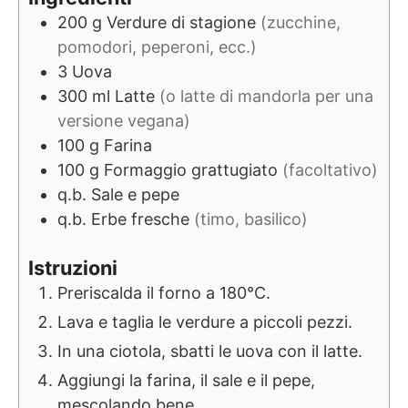
200
g
Verdure di stagione
(zucchine,
pomodori, peperoni, ecc.)
3
Uova
300
ml
Latte
(o latte di mandorla per una
versione vegana)
100
g
Farina
100
g
Formaggio grattugiato
(facoltativo)
q.b.
Sale e pepe
q.b.
Erbe fresche
(timo, basilico)
Istruzioni
Preriscalda il forno a 180°C.
Lava e taglia le verdure a piccoli pezzi.
In una ciotola, sbatti le uova con il latte.
Aggiungi la farina, il sale e il pepe,
mescolando bene.