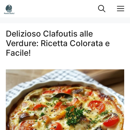
Vai
M
al
contenuto
Delizioso Clafoutis alle
Verdure: Ricetta Colorata e
Facile!