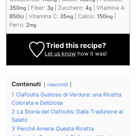
350
|
Fiber:
3
|
Zucchero:
4
|
Vitamina A:
mg
g
g
850
|
Vitamina C:
35
|
Calcio:
150
|
IU
mg
mg
Ferro:
2
mg
Tried this recipe?
Let us know
how it was!
Contenuti
nascondi
1
Clafoutis Gustoso di Verdure: una Ricetta
Colorata e Deliziosa
2
La Storia del Clafoutis: Dalla Tradizione al
Salato
3
Perché Amerai Questa Ricetta