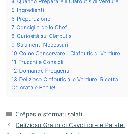
4
Quando Preparare il Clafoutis di Verdure
5
Ingredienti
6
Preparazione
7
Consiglio dello Chef
8
Curiosità sul Clafoutis
9
Strumenti Necessari
10
Come Conservare il Clafoutis di Verdure
11
Trucchi e Consigli
12
Domande Frequenti
13
Delizioso Clafoutis alle Verdure: Ricetta
Colorata e Facile!
Categorie
Crêpes e sformati salati
Delizioso Gratin di Cavolfiore e Patate: