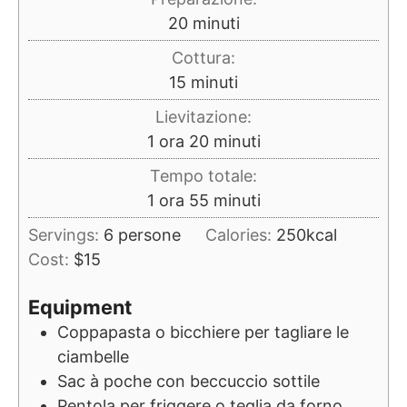
minuti
20
minuti
Cottura:
minuti
15
minuti
Lievitazione:
ora
minuti
1
ora
20
minuti
Tempo totale:
ora
minuti
1
ora
55
minuti
Servings:
6
persone
Calories:
250
kcal
Cost:
$15
Equipment
Coppapasta o bicchiere per tagliare le
ciambelle
Sac à poche con beccuccio sottile
Pentola per friggere o teglia da forno