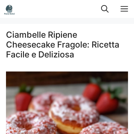
Vai
M
al
contenuto
Ciambelle Ripiene
Cheesecake Fragole: Ricetta
Facile e Deliziosa