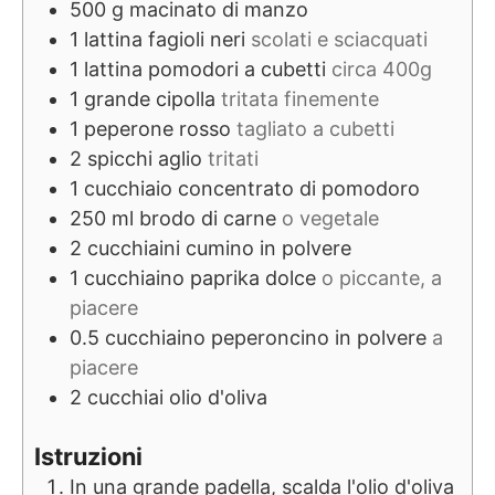
500
g
macinato di manzo
1
lattina
fagioli neri
scolati e sciacquati
1
lattina
pomodori a cubetti
circa 400g
1
grande
cipolla
tritata finemente
1
peperone
rosso
tagliato a cubetti
2
spicchi
aglio
tritati
1
cucchiaio
concentrato di pomodoro
250
ml
brodo di carne
o vegetale
2
cucchiaini
cumino in polvere
1
cucchiaino
paprika dolce
o piccante, a
piacere
0.5
cucchiaino
peperoncino in polvere
a
piacere
2
cucchiai
olio d'oliva
Istruzioni
In una grande padella, scalda l'olio d'oliva