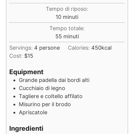
Tempo di riposo:
minuti
10
minuti
Tempo totale:
minuti
55
minuti
Servings:
4
persone
Calories:
450
kcal
Cost:
$15
Equipment
Grande padella dai bordi alti
Cucchiaio di legno
Tagliere e coltello affilato
Misurino per il brodo
Apriscatole
Ingredienti