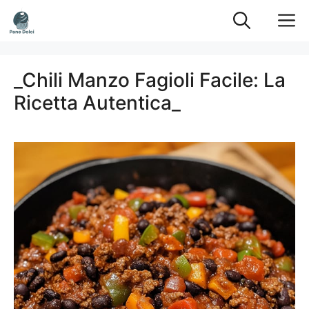
Vai
M
al
contenuto
_Chili Manzo Fagioli Facile: La
Ricetta Autentica_