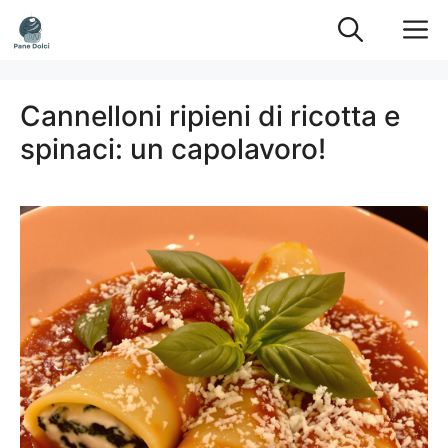
Vai
M
al
contenuto
Cannelloni ripieni di ricotta e
spinaci: un capolavoro!