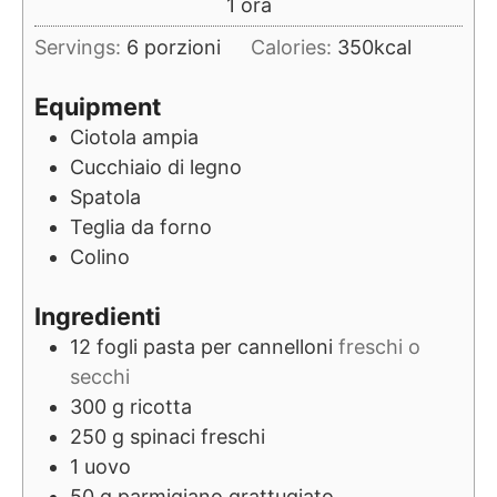
ora
1
ora
Servings:
6
porzioni
Calories:
350
kcal
Equipment
Ciotola ampia
Cucchiaio di legno
Spatola
Teglia da forno
Colino
Ingredienti
12
fogli
pasta per cannelloni
freschi o
secchi
300
g
ricotta
250
g
spinaci freschi
1
uovo
50
g
parmigiano grattugiato