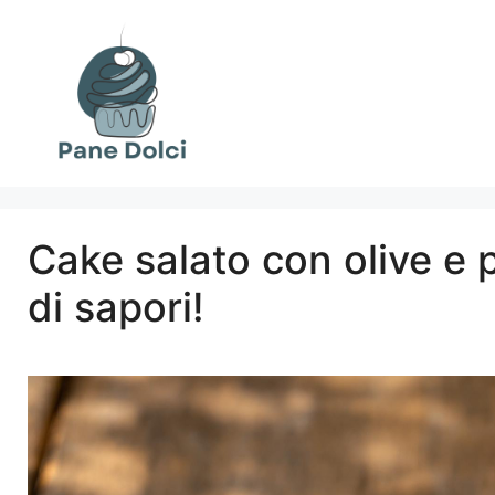
Vai
al
contenuto
Cake salato con olive e 
di sapori!