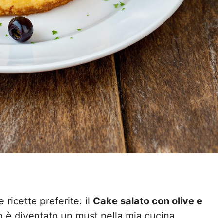
ricette preferite: il
Cake salato con olive e
o è diventato un must nella mia cucina,