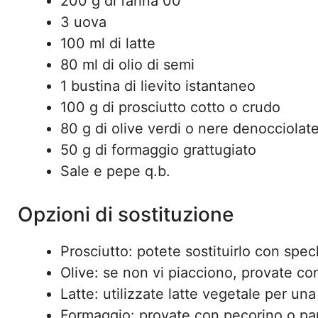
200 g di farina 00
3 uova
100 ml di latte
80 ml di olio di semi
1 bustina di lievito istantaneo
100 g di prosciutto cotto o crudo
80 g di olive verdi o nere denocciolat
50 g di formaggio grattugiato
Sale e pepe q.b.
Opzioni di sostituzione
Prosciutto: potete sostituirlo con spec
Olive: se non vi piacciono, provate co
Latte: utilizzate latte vegetale per un
Formaggio: provate con pecorino o par