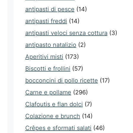
antipasti di pesce
(14)
antipasti freddi
(14)
antipasti veloci senza cottura
(3)
antipasto natalizio
(2)
Aperitivi misti
(173)
Biscotti e frollini
(57)
bocconcini di pollo ricette
(17)
Carne e pollame
(296)
Clafoutis e flan dolci
(7)
Colazione e brunch
(14)
Crêpes e sformati salati
(46)