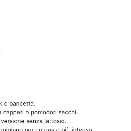
e
k o pancetta.
n capperi o pomodori secchi.
a versione senza lattosio.
migiano per un gusto più intenso.