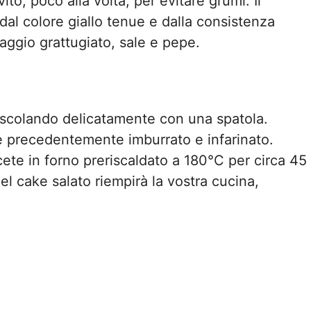
ito, poco alla volta, per evitare grumi. Il
dal colore giallo tenue e dalla consistenza
ggio grattugiato, sale e pepe.
mescolando delicatamente con una spatola.
e precedentemente imburrato e infarinato.
cete in forno preriscaldato a 180°C per circa 45
del cake salato riempirà la vostra cucina,