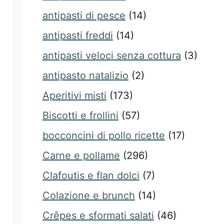
antipasti di pesce
(14)
antipasti freddi
(14)
antipasti veloci senza cottura
(3)
antipasto natalizio
(2)
Aperitivi misti
(173)
Biscotti e frollini
(57)
bocconcini di pollo ricette
(17)
Carne e pollame
(296)
Clafoutis e flan dolci
(7)
Colazione e brunch
(14)
Crêpes e sformati salati
(46)