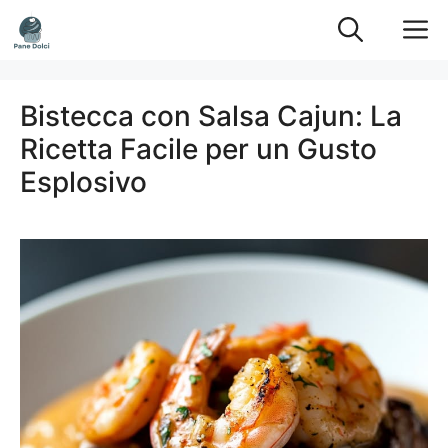
Vai
M
al
contenuto
Bistecca con Salsa Cajun: La
Ricetta Facile per un Gusto
Esplosivo