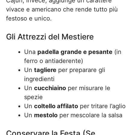
Cajun, invece, aggiunge un carattere
vivace e americano che rende tutto più
festoso e unico.
Gli Attrezzi del Mestiere
Una
padella grande e pesante
(in
ferro o antiaderente)
Un
tagliere
per preparare gli
ingredienti
Un
cucchiaino
per misurare le
spezie
Un
coltello affilato
per tritare l’aglio
Un
mestolo
per mescolare la salsa
Conservare la Festa (Se