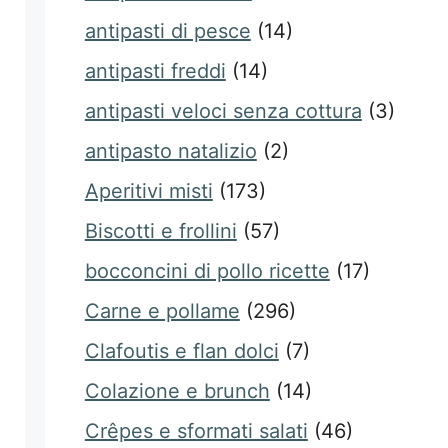
antipasti di pesce
(14)
antipasti freddi
(14)
antipasti veloci senza cottura
(3)
antipasto natalizio
(2)
Aperitivi misti
(173)
Biscotti e frollini
(57)
bocconcini di pollo ricette
(17)
Carne e pollame
(296)
Clafoutis e flan dolci
(7)
Colazione e brunch
(14)
Crêpes e sformati salati
(46)