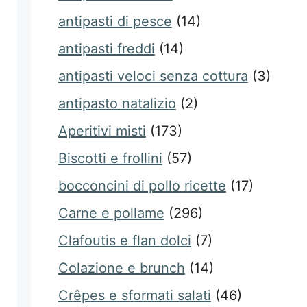
antipasti di pesce
(14)
antipasti freddi
(14)
antipasti veloci senza cottura
(3)
antipasto natalizio
(2)
Aperitivi misti
(173)
Biscotti e frollini
(57)
bocconcini di pollo ricette
(17)
Carne e pollame
(296)
Clafoutis e flan dolci
(7)
Colazione e brunch
(14)
Crêpes e sformati salati
(46)